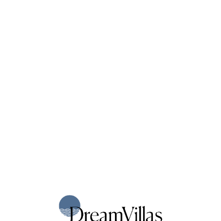
Loa
din
g...