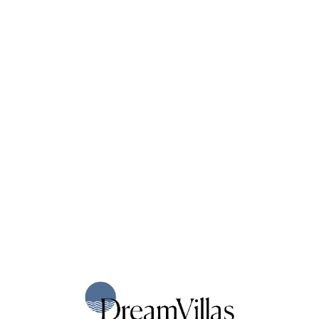
Loa
din
g...