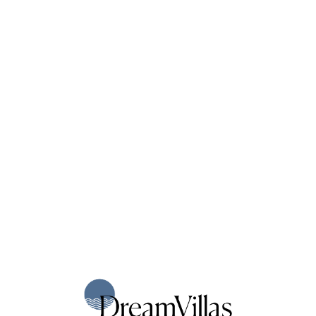
Loa
din
g...