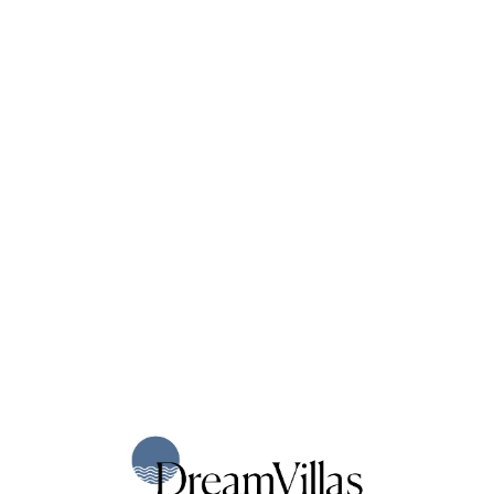
Loa
din
g...