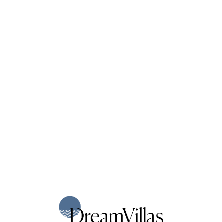
Loa
din
g...