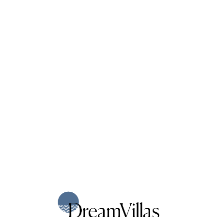
Loa
din
g...