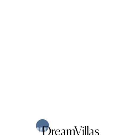
Loa
din
g...