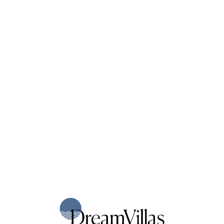
Loa
din
g...