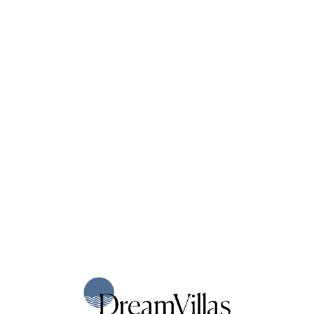
Loa
din
g...